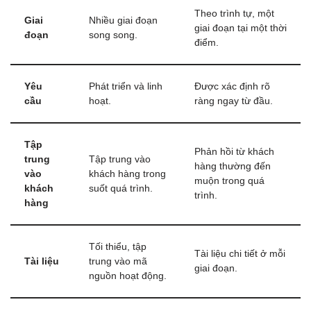
Theo trình tự, một
Giai
Nhiều giai đoạn
giai đoạn tại một thời
đoạn
song song.
điểm.
Yêu
Phát triển và linh
Được xác định rõ
cầu
hoạt.
ràng ngay từ đầu.
Tập
Phản hồi từ khách
trung
Tập trung vào
hàng thường đến
vào
khách hàng trong
muộn trong quá
khách
suốt quá trình.
trình.
hàng
Tối thiểu, tập
Tài liệu chi tiết ở mỗi
Tài liệu
trung vào mã
giai đoạn.
nguồn hoạt động.