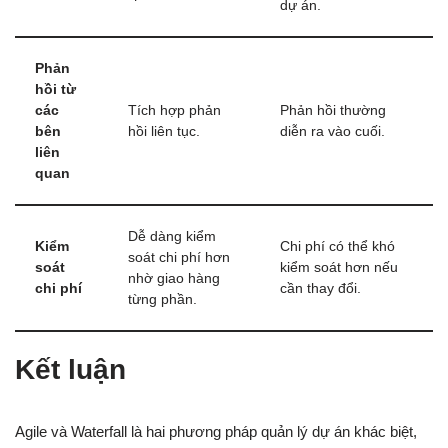
dự án.
Phản
hồi từ
các
Tích hợp phản
Phản hồi thường
bên
hồi liên tục.
diễn ra vào cuối.
liên
quan
Dễ dàng kiểm
Kiểm
Chi phí có thể khó
soát chi phí hơn
soát
kiểm soát hơn nếu
nhờ giao hàng
chi phí
cần thay đổi.
từng phần.
Kết luận
Agile và Waterfall là hai phương pháp quản lý dự án khác biệt,