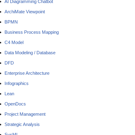
AI Diagramming Chatbot
ArchiMate Viewpoint
BPMN
Business Process Mapping
C4 Model
Data Modeling / Database
DFD
Enterprise Architecture
Infographics
Lean
OpenDocs
Project Management
Strategic Analysis
SysML