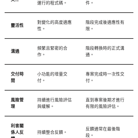
運行的程式碼。
件。
對變化的高度適應
階段完成後適應性有
靈活性
性。
限。
頻繁且緊密的合
階段轉換時的正式溝
溝通
作。
通。
交付時
小功能的增量交
專案完成時一次性交
間
付。
付。
風險管
持續進行風險評估
直到專案後期才進行
理
與緩解。
有限的風險評估。
利害關
反饋通常在最後階
係人反
持續整合反饋。
段。