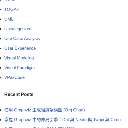
TOGAF
UML
Uncategorized
Use Case Analysis
User Experience
Visual Modeling
Visual Paradigm
VPasCode
Recent Posts
使用 Graphviz 生成組織架構圖 (Org Chart)
掌握 Graphviz 中的佈局引擎：Dot 與 Neato 與 Twopi 與 Circo