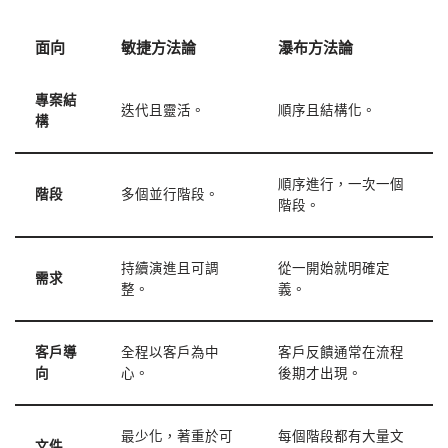
面向
敏捷方法論
瀑布方法論
專案結
迭代且靈活。
順序且結構化。
構
順序進行，一次一個
階段
多個並行階段。
階段。
持續演進且可調
從一開始就明確定
需求
整。
義。
客戶導
全程以客戶為中
客戶反饋通常在流程
向
心。
後期才出現。
最少化，著重於可
每個階段都有大量文
文件