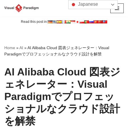
Japanese
コ
ン
Read this post in:
テ
ン
ツ
Home
»
AI
»
AI Alibaba Cloud 図表ジェネレーター：Visual
へ
Paradigmでプロフェッショナルなクラウド設計を解禁
ス
キ
AI Alibaba Cloud 図表ジ
ッ
プ
ェネレーター：Visual
Paradigmでプロフェッ
ショナルなクラウド設計
を解禁