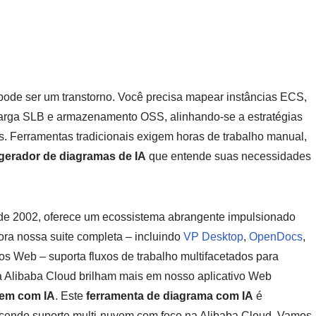
 pode ser um transtorno. Você precisa mapear instâncias ECS,
rga SLB e armazenamento OSS, alinhando-se a estratégias
s. Ferramentas tradicionais exigem horas de trabalho manual,
gerador de diagramas de IA
que entende suas necessidades
de 2002, oferece um ecossistema abrangente impulsionado
ora nossa suite completa – incluindo
VP Desktop
,
OpenDocs
,
ivos Web – suporta fluxos de trabalho multifacetados para
a Alibaba Cloud brilham mais em nosso aplicativo Web
vem com IA
. Este
ferramenta de diagrama com IA
é
recendo suporte multi-nuvem com foco na Alibaba Cloud. Vamos