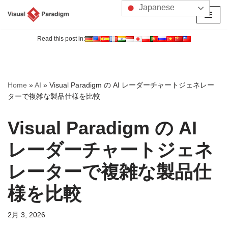
Japanese
コ
ン
Read this post in:
テ
ン
ツ
Home
»
AI
»
Visual Paradigm の AI レーダーチャートジェネレー
へ
ターで複雑な製品仕様を比較
ス
キ
Visual Paradigm の AI
ッ
プ
レーダーチャートジェネ
レーターで複雑な製品仕
様を比較
2月 3, 2026