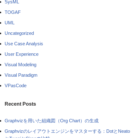
SysML
TOGAF
UML
Uncategorized
Use Case Analysis
User Experience
Visual Modeling
Visual Paradigm
VPasCode
Recent Posts
Graphvizを用いた組織図（Org Chart）の生成
Graphvizのレイアウトエンジンをマスターする：DotとNeato