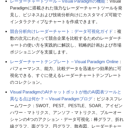
レーダーチャートツール – Visual Paradigmの機能
：Visual
Paradigmに搭載された強力なレーダーチャートツールを発
見し、ビジネスおよび技術分析向けにカスタマイズ可能で
インタラクティブなチャートを作成できます。
競合分析向けレーダーチャート：データ可視化ガイド
：複
数の次元にわたって競合企業を比較するためのレーダーチ
ャートの使い方を実践的に解説し、戦略的計画および市場
ポジショニングを支援します。
レーダーチャートテンプレート – Visual Paradigm Online
：
パフォーマンス、能力、比較データを迅速かつ効果的に可
視化できる、すぐに使えるレーダーチャートテンプレート
のコレクション。
Visual ParadigmのAIチャットボットが他のAI図表ツールと
異なる点は何か？ – Visual Paradigmブログ
：ビジネスフレ
ームワーク：SWOT、PEST、PESTLE、SOAR、アイゼン
ハワー・マトリクス、アンソフ・マトリクス、ブルーオー
シャンの4つのアクション・データ可視化：棒グラフ、折れ
線グラフ、面グラフ、円グラフ、散布図、レーダーチャー