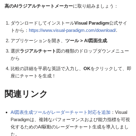
高のAIラジアルチャートメーカー
に取り組みましょう：
ダウンロードしてインストール
Visual Paradigm
公式サイ
トから：
https://www.visual-paradigm.com/download/
.
アプリケーションを開き、
ツール > AI図面生成
.
選択
ラジアルチャート
図の種類のドロップダウンメニュー
から
比較の詳細を平易な英語で入力し、
OK
をクリックして、即
座にチャートを生成！
関連リンク
AI図表生成ツールがレーダーチャート対応を追加
：Visual
Paradigmは、複雑なパフォーマンスおよび能力指標を可視
化するためのAI駆動のレーダーチャート生成を導入しまし
た。