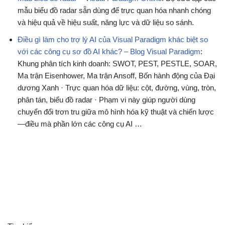
mẫu biểu đồ radar sẵn dùng để trực quan hóa nhanh chóng
và hiệu quả về hiệu suất, năng lực và dữ liệu so sánh.
Điều gì làm cho trợ lý AI của Visual Paradigm khác biệt so
với các công cụ sơ đồ AI khác? – Blog Visual Paradigm
:
Khung phân tích kinh doanh: SWOT, PEST, PESTLE, SOAR,
Ma trận Eisenhower, Ma trận Ansoff, Bốn hành động của Đại
dương Xanh · Trực quan hóa dữ liệu: cột, đường, vùng, tròn,
phân tán, biểu đồ radar · Phạm vi này giúp người dùng
chuyển đổi trơn tru giữa mô hình hóa kỹ thuật và chiến lược
—điều mà phần lớn các công cụ AI …