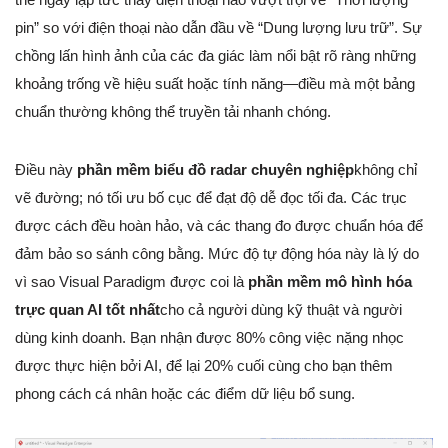
pin” so với điện thoại nào dẫn đầu về “Dung lượng lưu trữ”. Sự
chồng lấn hình ảnh của các đa giác làm nổi bật rõ ràng những
khoảng trống về hiệu suất hoặc tính năng—điều mà một bảng
chuẩn thường không thể truyền tải nhanh chóng.
Điều này
phần mềm biểu đồ radar chuyên nghiệp
không chỉ
vẽ đường; nó tối ưu bố cục để đạt độ dễ đọc tối đa. Các trục
được cách đều hoàn hảo, và các thang đo được chuẩn hóa để
đảm bảo so sánh công bằng. Mức độ tự động hóa này là lý do
vì sao Visual Paradigm được coi là
phần mềm mô hình hóa
trực quan AI tốt nhất
cho cả người dùng kỹ thuật và người
dùng kinh doanh. Bạn nhận được 80% công việc nặng nhọc
được thực hiện bởi AI, để lại 20% cuối cùng cho bạn thêm
phong cách cá nhân hoặc các điểm dữ liệu bổ sung.