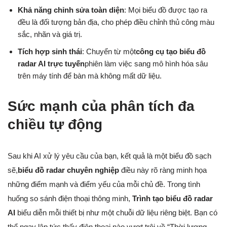
Khả năng chỉnh sửa toàn diện
: Mọi biểu đồ được tạo ra
đều là đối tượng bản địa, cho phép điều chỉnh thủ công màu
sắc, nhãn và giá trị.
Tích hợp sinh thái
: Chuyển từ một
công cụ tạo biểu đồ
radar AI trực tuyến
phiên làm việc sang mô hình hóa sâu
trên máy tính để bàn mà không mất dữ liệu.
Sức mạnh của phân tích đa
chiều tự động
Sau khi AI xử lý yêu cầu của bạn, kết quả là một biểu đồ sạch
sẽ,
biểu đồ radar chuyên nghiệp
điều này rõ ràng minh họa
những điểm mạnh và điểm yếu của mỗi chủ đề. Trong tình
huống so sánh điện thoại thông minh,
Trình tạo biểu đồ radar
AI
biểu diễn mỗi thiết bị như một chuỗi dữ liệu riêng biệt. Bạn có
thể ngay lập tức thấy điện thoại nào vượt trội về “Thời lượng