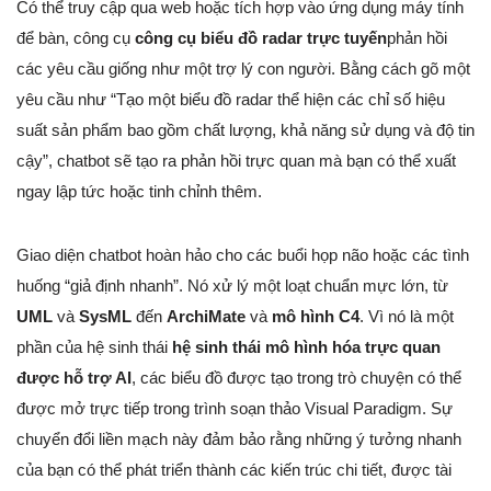
Có thể truy cập qua web hoặc tích hợp vào ứng dụng máy tính
để bàn, công cụ
công cụ biểu đồ radar trực tuyến
phản hồi
các yêu cầu giống như một trợ lý con người. Bằng cách gõ một
yêu cầu như “Tạo một biểu đồ radar thể hiện các chỉ số hiệu
suất sản phẩm bao gồm chất lượng, khả năng sử dụng và độ tin
cậy”, chatbot sẽ tạo ra phản hồi trực quan mà bạn có thể xuất
ngay lập tức hoặc tinh chỉnh thêm.
Giao diện chatbot hoàn hảo cho các buổi họp não hoặc các tình
huống “giả định nhanh”. Nó xử lý một loạt chuẩn mực lớn, từ
UML
và
SysML
đến
ArchiMate
và
mô hình C4
. Vì nó là một
phần của hệ sinh thái
hệ sinh thái mô hình hóa trực quan
được hỗ trợ AI
, các biểu đồ được tạo trong trò chuyện có thể
được mở trực tiếp trong trình soạn thảo Visual Paradigm. Sự
chuyển đổi liền mạch này đảm bảo rằng những ý tưởng nhanh
của bạn có thể phát triển thành các kiến trúc chi tiết, được tài