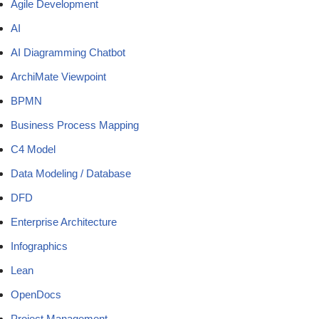
Agile Development
AI
AI Diagramming Chatbot
ArchiMate Viewpoint
BPMN
Business Process Mapping
C4 Model
Data Modeling / Database
DFD
Enterprise Architecture
Infographics
Lean
OpenDocs
Project Management