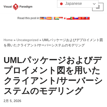
Japanese
コ
ン
Read this post in:
テ
ン
ツ
Home
»
Uncategorized
»
UMLパッケージおよびデプロイメント図
へ
を用いたクライアント/サーバーシステムのモデリング
ス
キ
UMLパッケージおよびデ
ッ
プ
プロイメント図を用いた
クライアント/サーバーシ
ステムのモデリング
2月 5, 2026