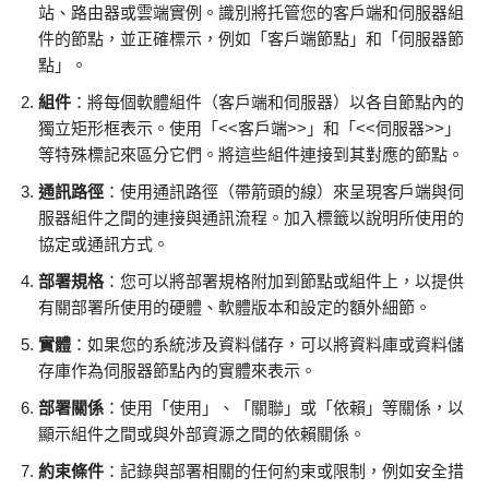
站、路由器或雲端實例。識別將托管您的客戶端和伺服器組
件的節點，並正確標示，例如「客戶端節點」和「伺服器節
點」。
組件
：將每個軟體組件（客戶端和伺服器）以各自節點內的
獨立矩形框表示。使用「<<客戶端>>」和「<<伺服器>>」
等特殊標記來區分它們。將這些組件連接到其對應的節點。
通訊路徑
：使用通訊路徑（帶箭頭的線）來呈現客戶端與伺
服器組件之間的連接與通訊流程。加入標籤以說明所使用的
協定或通訊方式。
部署規格
：您可以將部署規格附加到節點或組件上，以提供
有關部署所使用的硬體、軟體版本和設定的額外細節。
實體
：如果您的系統涉及資料儲存，可以將資料庫或資料儲
存庫作為伺服器節點內的實體來表示。
部署關係
：使用「使用」、「關聯」或「依賴」等關係，以
顯示組件之間或與外部資源之間的依賴關係。
約束條件
：記錄與部署相關的任何約束或限制，例如安全措