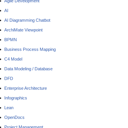
Agile Development
AI
AI Diagramming Chatbot
ArchiMate Viewpoint
BPMN
Business Process Mapping
C4 Model
Data Modeling / Database
DFD
Enterprise Architecture
Infographics
Lean
OpenDocs
Project Management