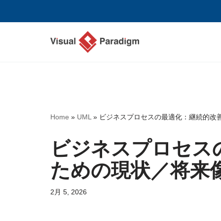
コ
ン
テ
ン
ツ
へ
ス
Home
»
UML
»
ビジネスプロセスの最適化：継続的改
キ
ッ
ビジネスプロセス
プ
ための現状／将来
2月 5, 2026