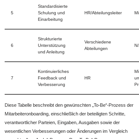
Standardisierte
5
Schulung und
HR/Abteilungsleiter
Mi
Einarbeitung
Strukturierte
Verschiedene
6
Unterstützung
N
Abteilungen
und Anleitung
Kontinuierliches
Mi
7
Feedback und
HR
u
Verbesserung
Pr
Diese Tabelle beschreibt den gewünschten „To-Be“-Prozess der
Mitarbeiteronboarding, einschließlich der beteiligten Schritte,
verantwortlicher Parteien, Eingaben, Ausgaben sowie der
wesentlichen Verbesserungen oder Änderungen im Vergleich