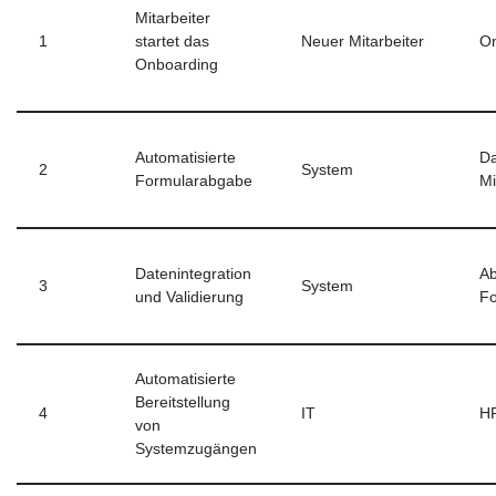
Mitarbeiter
1
startet das
Neuer Mitarbeiter
On
Onboarding
Automatisierte
Da
2
System
Formularabgabe
Mi
Datenintegration
Ab
3
System
und Validierung
Fo
Automatisierte
Bereitstellung
4
IT
H
von
Systemzugängen