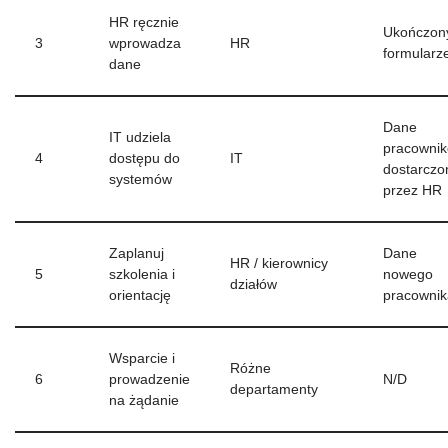
HR ręcznie
Ukończon
3
wprowadza
HR
formularz
dane
Dane
IT udziela
pracowni
4
dostępu do
IT
dostarczo
systemów
przez HR
Zaplanuj
Dane
HR / kierownicy
5
szkolenia i
nowego
działów
orientację
pracownik
Wsparcie i
Różne
6
prowadzenie
N/D
departamenty
na żądanie