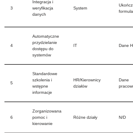
Integracja i
Ukończ
3
weryfikacja
System
formula
danych
Automatyczne
przydzielanie
4
IT
Dane H
dostępu do
systemów
Standardowe
szkolenia i
HR/Kierownicy
Dane
5
wstępne
działów
pracow
informacje
Zorganizowana
6
pomoc i
Różne działy
N/D
kierowanie