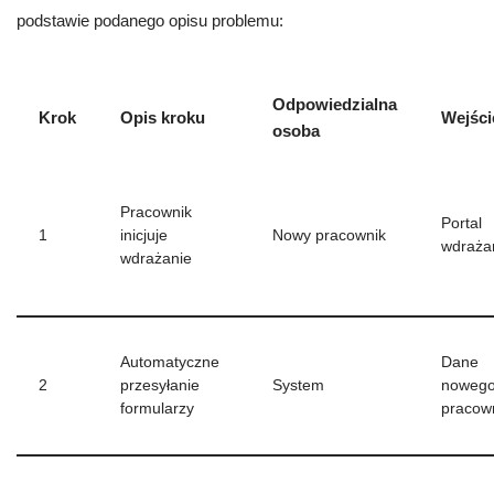
podstawie podanego opisu problemu:
Odpowiedzialna
Krok
Opis kroku
Wejści
osoba
Pracownik
Portal
1
inicjuje
Nowy pracownik
wdraża
wdrażanie
Automatyczne
Dane
2
przesyłanie
System
noweg
formularzy
pracow