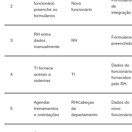
Formulário
funcionário
Novo
2
de
preenche os
funcionário
integração
formulários
RH entra
Formulário
3
dados
RH
preenchid
manualmente
Dados do
TI fornece
funcionário
4
acesso a
TI
fornecidos
sistemas
pelo RH
Agendar
RH/cabeças
Dados do
5
treinamentos
de
novo
e orientações
departamento
funcionário