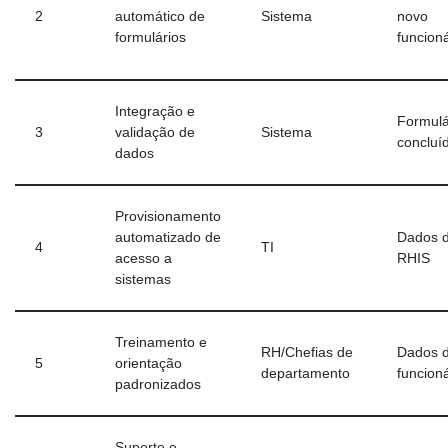
2
automático de
Sistema
novo
formulários
funcioná
Integração e
Formulá
3
validação de
Sistema
concluí
dados
Provisionamento
automatizado de
Dados 
4
TI
acesso a
RHIS
sistemas
Treinamento e
RH/Chefias de
Dados 
5
orientação
departamento
funcioná
padronizados
Suporte e