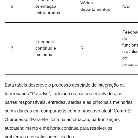
Vários
6
orientação
N/D
departamentos
estruturados
Feedba
do
Feedback
funcioná
7
contínuo e
RH
e avali
melhoria
do
process
Esta tabela descreve o processo desejado de integração de
funcionários “Para-Be”, incluindo os passos envolvidos, as
partes responsáveis, entradas, saídas e as principais melhorias
ou mudanças em comparação com o processo atual “Como-É”.
O processo “Para-Be” foca na automação, padronização,
autoatendimento e melhoria contínua para resolver os
problemas e desafios identificados.