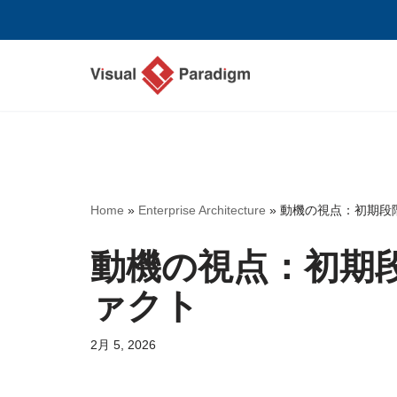
コ
ン
テ
ン
ツ
へ
ス
Home
»
Enterprise Architecture
»
動機の視点：初期段
キ
ッ
動機の視点：初期
プ
ァクト
2月 5, 2026