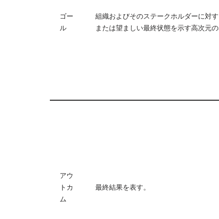
ゴー
組織およびそのステークホルダーに対す
ル
または望ましい最終状態を示す高次元の
アウ
トカ
最終結果を表す。
ム