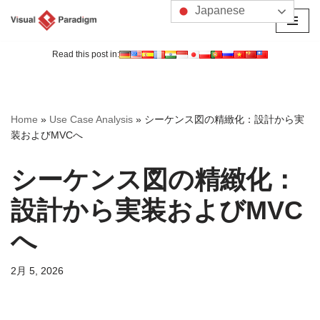
Japanese
コ
ン
Read this post in:
テ
ン
ツ
Home
»
Use Case Analysis
»
シーケンス図の精緻化：設計から実
へ
装およびMVCへ
ス
キ
シーケンス図の精緻化：
ッ
プ
設計から実装およびMVC
へ
2月 5, 2026