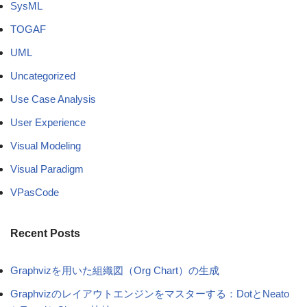
SysML
TOGAF
UML
Uncategorized
Use Case Analysis
User Experience
Visual Modeling
Visual Paradigm
VPasCode
Recent Posts
Graphvizを用いた組織図（Org Chart）の生成
Graphvizのレイアウトエンジンをマスターする：DotとNeato