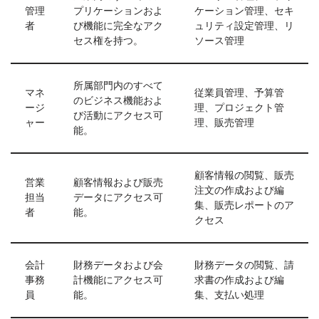
管理
プリケーションおよ
ケーション管理、セキ
者
び機能に完全なアク
ュリティ設定管理、リ
セス権を持つ。
ソース管理
所属部門内のすべて
マネ
従業員管理、予算管
のビジネス機能およ
ージ
理、プロジェクト管
び活動にアクセス可
ャー
理、販売管理
能。
顧客情報の閲覧、販売
営業
顧客情報および販売
注文の作成および編
担当
データにアクセス可
集、販売レポートのア
者
能。
クセス
会計
財務データおよび会
財務データの閲覧、請
事務
計機能にアクセス可
求書の作成および編
員
能。
集、支払い処理