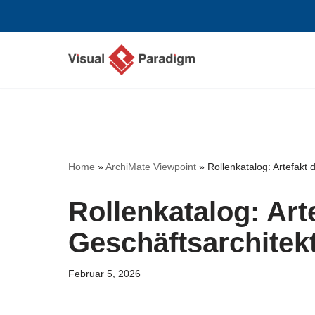
Zum
Inhalt
springen
Home
»
ArchiMate Viewpoint
»
Rollenkatalog: Artefakt 
Rollenkatalog: Art
Geschäftsarchitek
Februar 5, 2026