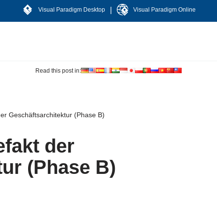
|
Visual Paradigm Desktop
Visual Paradigm Online
Read this post in:
der Geschäftsarchitektur (Phase B)
efakt der
tur (Phase B)