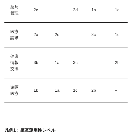
薬局
2c
–
2d
1a
1a
管理
医療
2a
2d
–
3c
1c
請求
健康
情報
3b
1a
3c
–
2b
交換
遠隔
1b
1a
1c
2b
–
医療
凡例1：相互運用性レベル