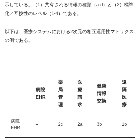
示している。（1）共有される情報の種類（a-d）と（2）標準
化／互換性のレベル（1-4）である。
以下は、医療システムにおける2次元の相互運用性マトリクス
の例である。
薬
医
遠
健康
病院
局
療
隔
情報
EHR
管
請
医
交換
理
求
療
病院
–
2c
2a
3b
1b
EHR