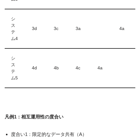
シ
ス
3d
3c
3a
4a
テ
ム4
シ
ス
4d
4b
4c
4a
テ
ム5
凡例1：相互運用性の度合い
度合い1：限定的なデータ共有（A）