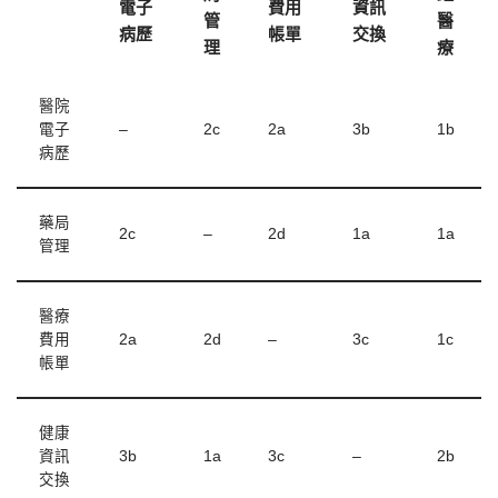
電子
費用
資訊
管
醫
病歷
帳單
交換
理
療
醫院
電子
–
2c
2a
3b
1b
病歷
藥局
2c
–
2d
1a
1a
管理
醫療
費用
2a
2d
–
3c
1c
帳單
健康
資訊
3b
1a
3c
–
2b
交換