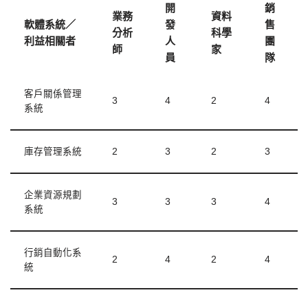
開
銷
業務
資料
軟體系統／
發
售
分析
科學
利益相關者
人
團
師
家
員
隊
客戶關係管理
3
4
2
4
系統
庫存管理系統
2
3
2
3
企業資源規劃
3
3
3
4
系統
行銷自動化系
2
4
2
4
統