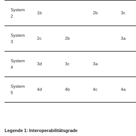
System
1b
2b
3c
2
System
2c
2b
3a
3
System
3d
3c
3a
4
System
4d
4b
4c
4a
5
Legende 1: Interoperabilitätsgrade