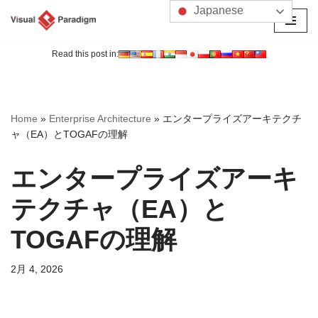
Japanese
コ
ン
Read this post in:
テ
ン
ツ
Home
»
Enterprise Architecture
»
エンタープライズアーキテクチ
へ
ャ（EA）とTOGAFの理解
ス
キ
エンタープライズアーキ
ッ
プ
テクチャ（EA）と
TOGAFの理解
2月 4, 2026