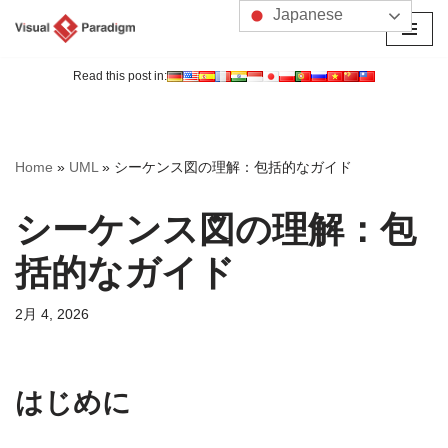
Japanese
コ
ン
Read this post in:
テ
ン
ツ
Home
»
UML
»
シーケンス図の理解：包括的なガイド
へ
ス
シーケンス図の理解：包
キ
ッ
括的なガイド
プ
2月 4, 2026
はじめに