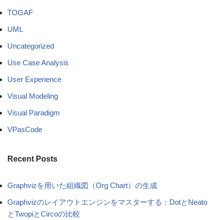
TOGAF
UML
Uncategorized
Use Case Analysis
User Experience
Visual Modeling
Visual Paradigm
VPasCode
Recent Posts
Graphvizを用いた組織図（Org Chart）の生成
Graphvizのレイアウトエンジンをマスターする：DotとNeato
とTwopiとCircoの比較