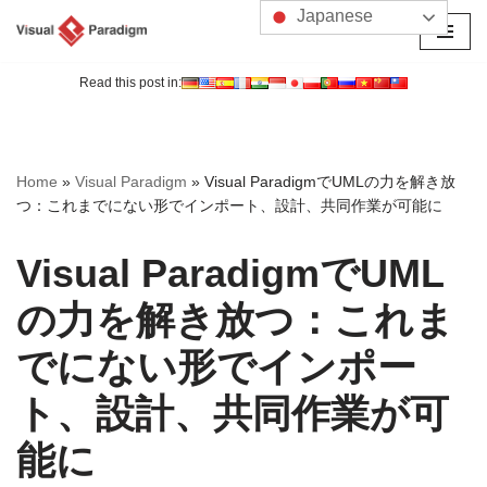
Japanese
コ
ン
Read this post in:
テ
ン
ツ
Home
»
Visual Paradigm
»
Visual ParadigmでUMLの力を解き放
へ
つ：これまでにない形でインポート、設計、共同作業が可能に
ス
キ
Visual ParadigmでUML
ッ
プ
の力を解き放つ：これま
でにない形でインポー
ト、設計、共同作業が可
能に