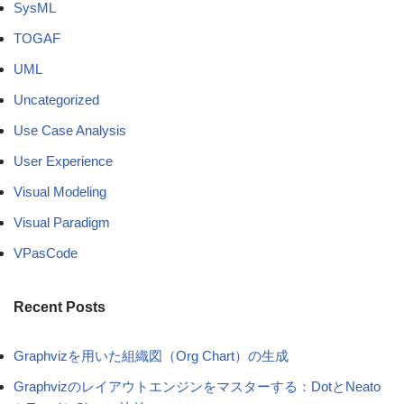
SysML
TOGAF
UML
Uncategorized
Use Case Analysis
User Experience
Visual Modeling
Visual Paradigm
VPasCode
Recent Posts
Graphvizを用いた組織図（Org Chart）の生成
Graphvizのレイアウトエンジンをマスターする：DotとNeato