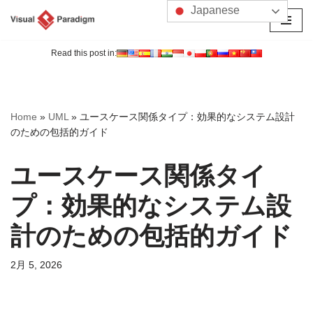
Japanese
コ
ン
Read this post in:
テ
ン
ツ
Home
»
UML
»
ユースケース関係タイプ：効果的なシステム設計
へ
のための包括的ガイド
ス
キ
ユースケース関係タイ
ッ
プ
プ：効果的なシステム設
計のための包括的ガイド
2月 5, 2026