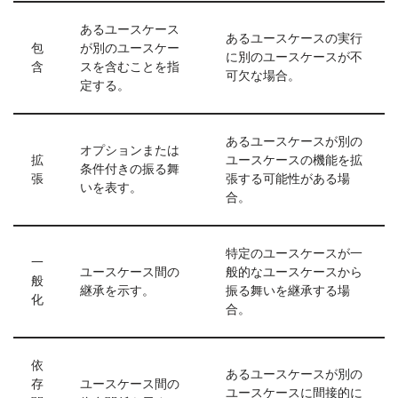
あるユースケース
あるユースケースの実行
包
が別のユースケー
に別のユースケースが不
含
スを含むことを指
可欠な場合。
定する。
あるユースケースが別の
オプションまたは
拡
ユースケースの機能を拡
条件付きの振る舞
張
張する可能性がある場
いを表す。
合。
特定のユースケースが一
一
ユースケース間の
般的なユースケースから
般
継承を示す。
振る舞いを継承する場
化
合。
依
あるユースケースが別の
存
ユースケース間の
ユースケースに間接的に