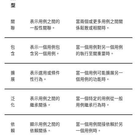
型
關
表示用例之間的
當兩個或更多用例之間關
聯
一般性關聯。
係鬆散或相關時。
包
表示一個用例包
當一個用例對另一個用例
含
含另一個用例。
的執行至關重要時。
擴
表示選用或條件
當一個用例可能擴展另一
展
性行為。
個用例的功能時。
泛
表示用例之間的
當一個特定的用例從一般
化
繼承關係。
用例繼承行為時。
依
顯示用例之間的
當一個用例間接依賴於另
賴
依賴關係。
一個用例時。