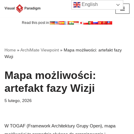
English
Przejdź
do
Read this post in:
treści
Home
»
ArchiMate Viewpoint
»
Mapa możliwości: artefakt fazy
Wizji
Mapa możliwości:
artefakt fazy Wizji
5 lutego, 2026
W TOGAF (Framework Architektury Grupy Open), mapa