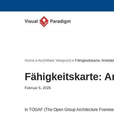
Zum
Inhalt
springen
Home
»
ArchiMate Viewpoint
»
Fähigkeitskarte: Artefak
Fähigkeitskarte: A
Februar 5, 2026
In TOGAF (The Open Group Architecture Framewor