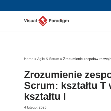
Przejdź
do
treści
Home
»
Agile & Scrum
»
Zrozumienie zespołów rozwojo
Zrozumienie zesp
Scrum: kształtu T
kształtu I
4 lutego, 2026