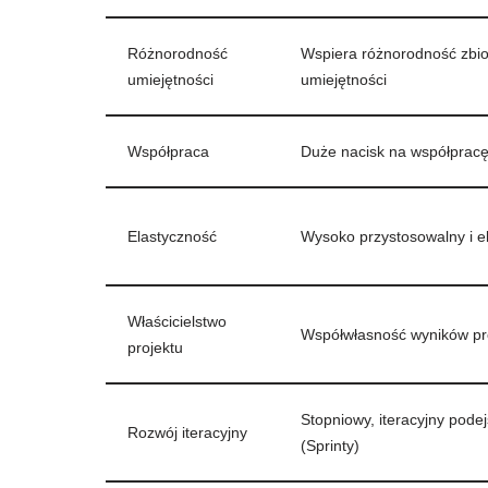
Różnorodność
Wspiera różnorodność zbi
umiejętności
umiejętności
Współpraca
Duże nacisk na współprac
Elastyczność
Wysoko przystosowalny i e
Właścicielstwo
Współwłasność wyników pr
projektu
Stopniowy, iteracyjny podej
Rozwój iteracyjny
(Sprinty)