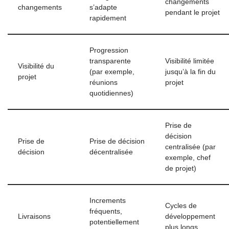
changements
changements
s’adapte
pendant le projet
rapidement
Progression
transparente
Visibilité limitée
Visibilité du
(par exemple,
jusqu’à la fin du
projet
réunions
projet
quotidiennes)
Prise de
décision
Prise de
Prise de décision
centralisée (par
décision
décentralisée
exemple, chef
de projet)
Increments
Cycles de
fréquents,
Livraisons
développement
potentiellement
plus longs