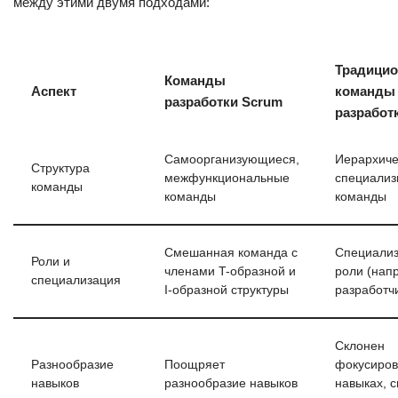
между этими двумя подходами:
Традици
Команды
Аспект
команды
разработки Scrum
разработ
Самоорганизующиеся,
Иерархиче
Структура
межфункциональные
специализ
команды
команды
команды
Смешанная команда с
Специали
Роли и
членами T-образной и
роли (нап
специализация
I-образной структуры
разработч
Склонен
Разнообразие
Поощряет
фокусиров
навыков
разнообразие навыков
навыках, с