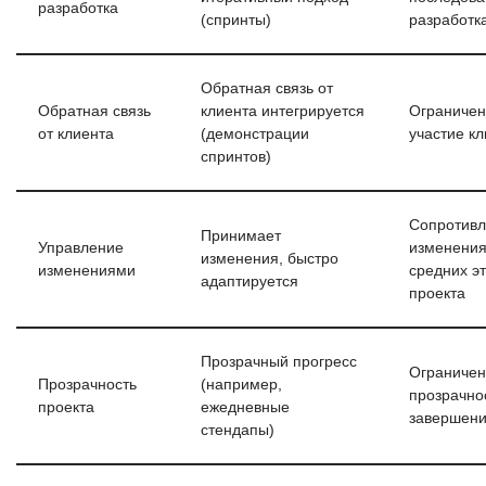
разработка
(спринты)
разработк
Обратная связь от
Обратная связь
клиента интегрируется
Ограниче
от клиента
(демонстрации
участие к
спринтов)
Сопротивл
Принимает
Управление
изменения
изменения, быстро
изменениями
средних э
адаптируется
проекта
Прозрачный прогресс
Ограниче
Прозрачность
(например,
прозрачно
проекта
ежедневные
завершени
стендапы)