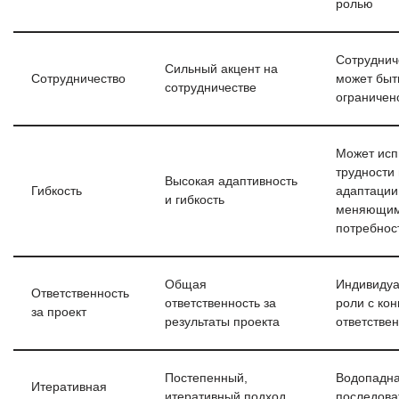
ролью
Сотруднич
Сильный акцент на
Сотрудничество
может быт
сотрудничестве
ограничен
Может исп
трудности
Высокая адаптивность
Гибкость
адаптации
и гибкость
меняющи
потребнос
Общая
Индивиду
Ответственность
ответственность за
роли с ко
за проект
результаты проекта
ответстве
Постепенный,
Водопадна
Итеративная
итеративный подход
последова