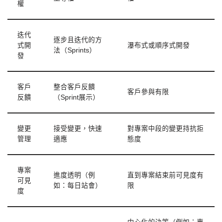
權
迭代
逐步且迭代的方
式開
瀑布式或順序式開發
法（Sprints）
發
客戶
整合客戶反饋
客戶參與有限
反饋
（Sprint展示）
變更
接受變更，快速
對專案中段的變更持抗拒
管理
適應
態度
專案
進度透明（例
直到專案結束前可見度有
可見
如：每日站會）
限
度