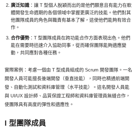
廣泛知識
：讓 T 型個人脫穎而出的是他們願意且有能力在軟
體開發生命週期的各個領域中掌握更廣泛的技能。他們對其
他團隊成員的角色與職責有基本了解，這使他們能夠有效合
作。
合作優勢
：T 型團隊成員在跨功能合作方面表現出色。他們
能在需要時迅速介入協助同事，從而確保團隊能夠適應變
動，共同應對各種任務。
實際案例：考慮一個由 T 型成員組成的 Scrum 開發團隊。一名
開發人員可能擅長後端開發（垂直技能），同時也精通前端開
發、自動化測試和資料庫管理（水平技能）。這名開發人員能
與 UI/UX 設計師、品質保證工程師和資料庫管理員無縫合作，
使團隊具有高度的彈性和適應性。
I 型團隊成員