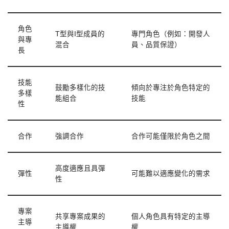
角色
T型與I型成員的
專門角色（例如：開發人
與專
混合
員、品質保證）
長
技能
鼓勵多樣化的技
傾向於專注於角色特定的
多樣
能組合
技能
性
合作
強調合作
合作可能僅限於角色之間
高度適應且具彈
彈性
可能難以適應變化的需求
性
專案
共享專案成果的
個人角色具有特定的主導
主導
主導權
權