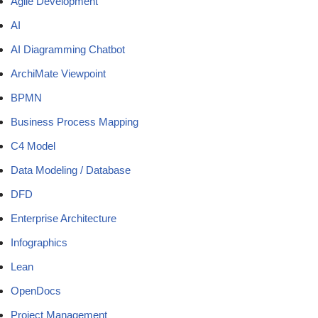
Agile Development
AI
AI Diagramming Chatbot
ArchiMate Viewpoint
BPMN
Business Process Mapping
C4 Model
Data Modeling / Database
DFD
Enterprise Architecture
Infographics
Lean
OpenDocs
Project Management