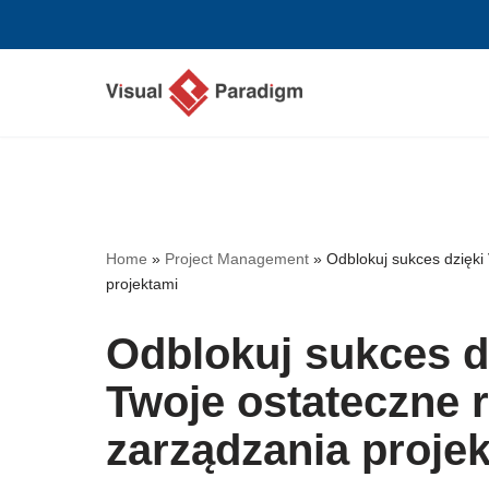
Przejdź
do
treści
Home
»
Project Management
»
Odblokuj sukces dzięki
projektami
Odblokuj sukces d
Twoje ostateczne 
zarządzania proje