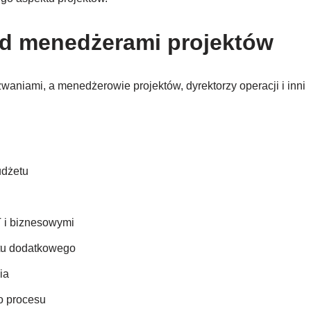
ed menedżerami projektów
waniami, a menedżerowie projektów, dyrektorzy operacji i inni
udżetu
 i biznesowymi
ztu dodatkowego
ia
o procesu