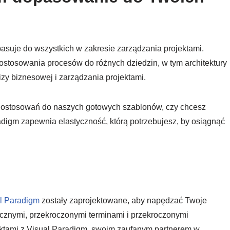
pasuje do wszystkich w zakresie zarządzania projektami.
tosowania procesów do różnych dziedzin, w tym architektury
izy biznesowej i zarządzania projektami.
 dostosowań do naszych gotowych szablonów, czy chcesz
digm zapewnia elastyczność, którą potrzebujesz, by osiągnąć
al Paradigm
zostały zaprojektowane, aby napędzać Twoje
ęcznymi, przekroczonymi terminami i przekroczonymi
jektami z Visual Paradigm, swoim zaufanym partnerem w