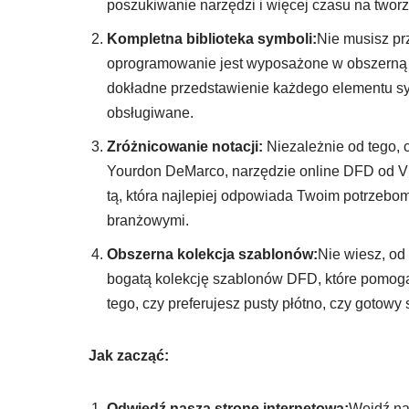
poszukiwanie narzędzi i więcej czasu na two
Kompletna biblioteka symboli:
Nie musisz pr
oprogramowanie jest wyposażone w obszerną b
dokładne przedstawienie każdego elementu s
obsługiwane.
Zróżnicowanie notacji:
Niezależnie od tego, 
Yourdon DeMarco, narzędzie online DFD od Vi
tą, która najlepiej odpowiada Twoim potrzebo
branżowymi.
Obszerna kolekcja szablonów:
Nie wiesz, od
bogatą kolekcję szablonów DFD, które pomogą
tego, czy preferujesz pusty płótno, czy gotow
Jak zacząć:
Odwiedź naszą stronę internetową:
Wejdź na