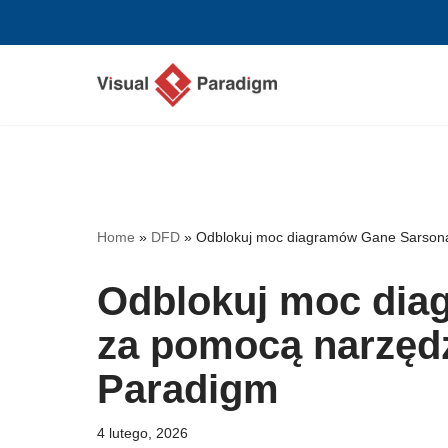
Przejdź
do
treści
Home
»
DFD
»
Odblokuj moc diagramów Gane Sarsona 
Odblokuj moc dia
za pomocą narzędz
Paradigm
4 lutego, 2026