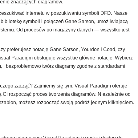
rzenie znaczących diagramów.
zeszukiwać internetu w poszukiwaniu symboli DFD. Nasze
ibliotekę symboli i połączeń Gane Sarson, umożliwiającą
ystemu. Od procesów po magazyny danych — wszystko jest
czy preferujesz notację Gane Sarson, Yourdon i Coad, czy
sual Paradigm obsługuje wszystkie główne notacje. Wybierz
m, i bezproblemowo twórz diagramy zgodne z standardami
 czego zacząć? Zajmiemy się tym. Visual Paradigm oferuje
 Ci rozpocząć proces tworzenia diagramów. Niezależnie od
y szablon, możesz rozpocząć swoją podróż jednym kliknięciem.
 stronę internetową Visual Paradigm i uzyskaj dostęp do