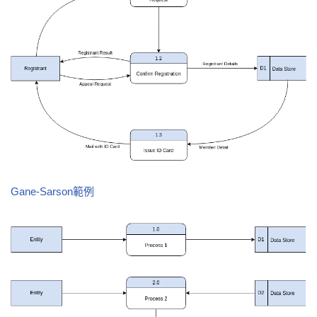
Gane-Sarson範例