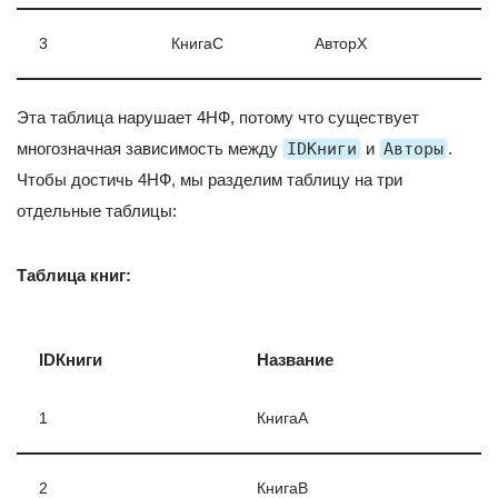
3
КнигаC
АвторX
Эта таблица нарушает 4НФ, потому что существует
многозначная зависимость между
IDКниги
и
Авторы
.
Чтобы достичь 4НФ, мы разделим таблицу на три
отдельные таблицы:
Таблица книг:
IDКниги
Название
1
КнигаA
2
КнигаB