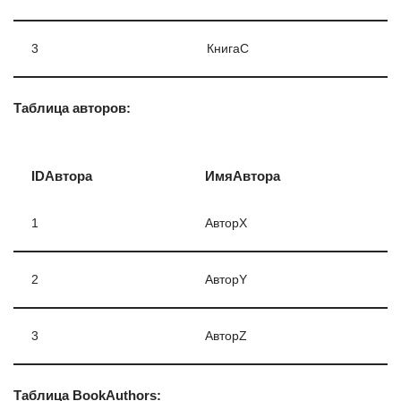
3
КнигаC
Таблица авторов:
IDАвтора
ИмяАвтора
1
АвторX
2
АвторY
3
АвторZ
Таблица BookAuthors: