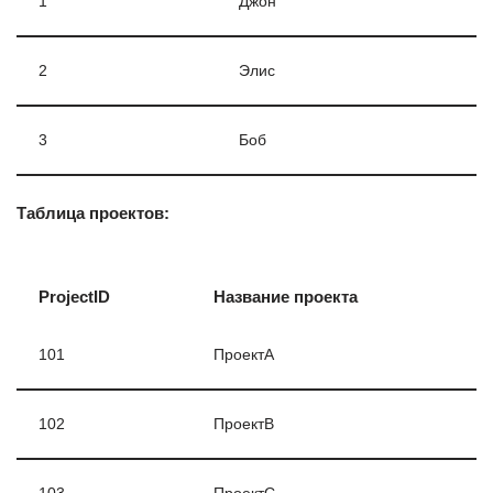
1
Джон
2
Элис
3
Боб
Таблица проектов:
ProjectID
Название проекта
101
ПроектA
102
ПроектB