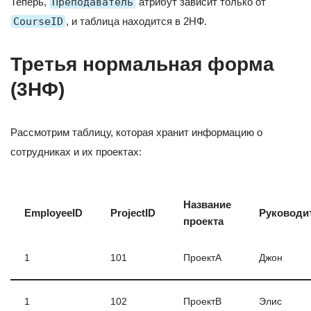
Теперь,
Преподаватель
атрибут зависит только от
CourseID
, и таблица находится в 2НФ.
Третья нормальная форма
(3НФ)
Рассмотрим таблицу, которая хранит информацию о
сотрудниках и их проектах:
Название
EmployeeID
ProjectID
Руководи
проекта
1
101
ПроектA
Джон
1
102
ПроектB
Элис