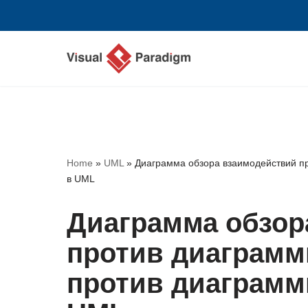
Перейти
к
содержимому
Home
»
UML
»
Диаграмма обзора взаимодействий п
в UML
Диаграмма обзор
против диаграмм
против диаграмм