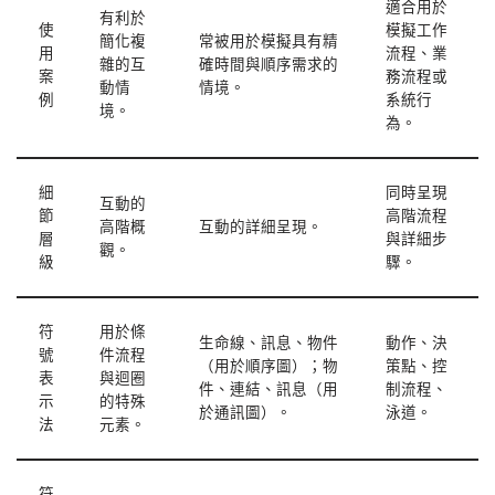
適合用於
有利於
使
模擬工作
簡化複
常被用於模擬具有精
用
流程、業
雜的互
確時間與順序需求的
案
務流程或
動情
情境。
例
系統行
境。
為。
細
同時呈現
互動的
節
高階流程
高階概
互動的詳細呈現。
層
與詳細步
觀。
級
驟。
符
用於條
生命線、訊息、物件
動作、決
號
件流程
（用於順序圖）；物
策點、控
表
與迴圈
件、連結、訊息（用
制流程、
示
的特殊
於通訊圖）。
泳道。
法
元素。
符