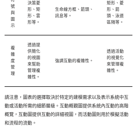
決策菱
矩形、菱
號
形、矩
生命線方框、箭頭、
形、箭
與
形、雲
訊息等。
頭、泳道
圖
形等。
區隔等。
示
透過提
複
供簡化
透過活動
雜
的視圖
的視覺化
度
強調互動的複雜性。
來幫助
來管理複
管
管理複
雜性。
理
雜性。
請注意，圖表的選擇取決於特定的建模需求以及表示系統中互
動或活動所需的細節層級。互動概觀圖提供系統內互動的高階
概覽，互動圖提供互動的詳細視圖，而活動圖則用於模擬活動
和流程的流動。