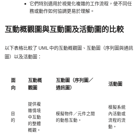
它們特別適用於視覺化複雜的工作流程，使不同任
務或動作如何協調更易於理解。
互動概觀圖與互動圖及活動圖的比較
以下表格比較了 UML 中的互動概觀圖、互動圖（序列圖與通訊
圖）以及活動圖：
面
互動概
互動圖（序列圖／
活動圖
向
觀圖
通訊圖）
提供複
模擬系統
雜情境
目
模擬物件／元件之間
內活動或
中互動
的
的動態互動。
流程的流
的整體
動。
概觀。