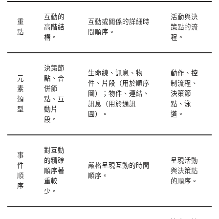
互動的
活動與決
重
互動或關係的詳細時
高階結
策點的流
點
間順序。
構。
程。
決策節
生命線、訊息、物
動作、控
元
點、合
件、片段（用於順序
制流程、
素
併節
圖）；物件、連結、
決策節
類
點、互
訊息（用於通訊
點、泳
型
動片
圖）。
道。
段。
對互動
事
的精確
呈現活動
件
嚴格呈現互動的時間
順序著
與決策點
順
順序。
重較
的順序。
序
少。