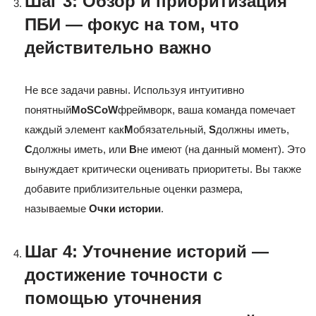
Шаг 3: Обзор и приоритизация
ПБИ — фокус на том, что
действительно важно
Не все задачи равны. Используя интуитивно
понятный
MoSCoW
фреймворк, ваша команда помечает
каждый элемент как
M
обязательный,
S
должны иметь,
С
должны иметь, или
В
не имеют (на данный момент). Это
вынуждает критически оценивать приоритеты. Вы также
добавите приблизительные оценки размера,
называемые
Очки истории
.
Шаг 4: Уточнение историй —
достижение точности с
помощью уточнения