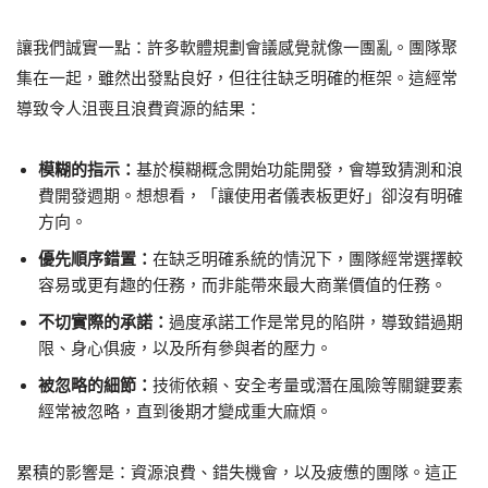
讓我們誠實一點：許多軟體規劃會議感覺就像一團亂。團隊聚
集在一起，雖然出發點良好，但往往缺乏明確的框架。這經常
導致令人沮喪且浪費資源的結果：
模糊的指示：
基於模糊概念開始功能開發，會導致猜測和浪
費開發週期。想想看，「讓使用者儀表板更好」卻沒有明確
方向。
優先順序錯置：
在缺乏明確系統的情況下，團隊經常選擇較
容易或更有趣的任務，而非能帶來最大商業價值的任務。
不切實際的承諾：
過度承諾工作是常見的陷阱，導致錯過期
限、身心俱疲，以及所有參與者的壓力。
被忽略的細節：
技術依賴、安全考量或潛在風險等關鍵要素
經常被忽略，直到後期才變成重大麻煩。
累積的影響是：資源浪費、錯失機會，以及疲憊的團隊。這正