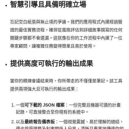
智慧引導且具備明確立場
忘記空白紙張與無止境的爭論。我們的應用程式內建經過驗
證的最佳實務流程，確保從風險評估到詳細故事撰寫的任何
關鍵步驟都不會遺漏。這就像在你的工作流程中內建了一位
專家顧問，讓複雜任務變得簡單且易於使用。
提供高度可執行的輸出成果
當你的精煉會議結束時，你所帶走的不僅僅是筆記。該工具
提供兩項強大且可執行的輸出成果：
一個
可下載的 JSON 檔案
：一份完整且機器可讀的計畫
記錄，可直接整合至你現有的系統中。
以及
最終報告儀表板
：一個視覺震撼、易於理解的總結，
適合與管理層及利害關係人分享，清晰且專業地傳達你的