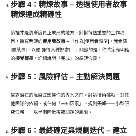
步驟 4：精煉故事 – 透過使用者故事
精煉達成精確性
這裡才是清晰度真正成形的地方。針對每個重要的工作項
目，撰寫明確的
使用者故事
– 「作為[使用者類型]，我希望
[做某事]，以便[獲得某種好處]。」關鍵的是，你將定義明確
的
接受標準
，詳細說明「完成」的準確含義。
步驟 5：風險評估 – 主動解決問題
揭露潛在的障礙
在
影響你的專案之前。討論技術挑戰、對其
他團隊的依賴，或任何「未知因素」。規劃
尖峰
——小型研
究任務——以早期降低複雜問題的風險。
步驟 6：最終確定與規劃迭代 – 建立