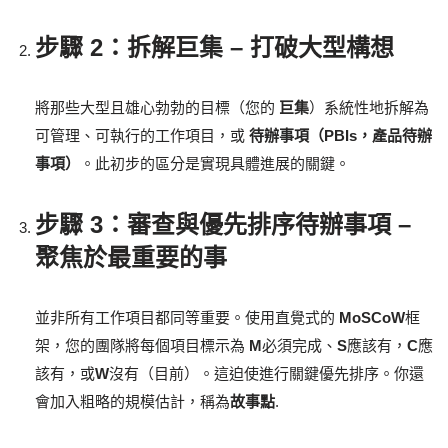
步驟 2：拆解巨集 – 打破大型構想
將那些大型且雄心勃勃的目標（您的
巨集
）系統性地拆解為
可管理、可執行的工作項目，或
待辦事項（PBIs，產品待辦
事項）
。此初步的區分是實現具體進展的關鍵。
步驟 3：審查與優先排序待辦事項 –
聚焦於最重要的事
並非所有工作項目都同等重要。使用直覺式的
MoSCoW
框
架，您的團隊將每個項目標示為
M
必須完成、
S
應該有，
C
應
該有，或
W
沒有（目前）。這迫使進行關鍵優先排序。你還
會加入粗略的規模估計，稱為
故事點
.