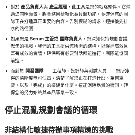
對於
產品負責人
與
產品經理
，此工具是您的戰略夥伴。它幫
助您闡明願景，將業務目標轉化為具體功能，並確保您的團
隊正在打造真正重要的內容。告別模糊的請求，迎接優先排
序的路徑圖。
如果您是
Scrum 主管
或
團隊負責人
，您深知保持規劃會議
聚焦的挑戰。我們的工具提供您所需的結構，以促進高效且
富有成效的會議，確保所有必要對話都能進行，團隊能協同
前進。
而對於
開發團隊
——工程師、設計師與測試人員——您所獲
得的清晰度無可估量。清楚了解您正在打造什麼、為何重
要，以及「完成」的樣貌是什麼。這能消除昂貴的猜測，確
保您的努力始終與產品願景一致。
停止混亂規劃會議的循環
非結構化敏捷待辦事項精煉的挑戰