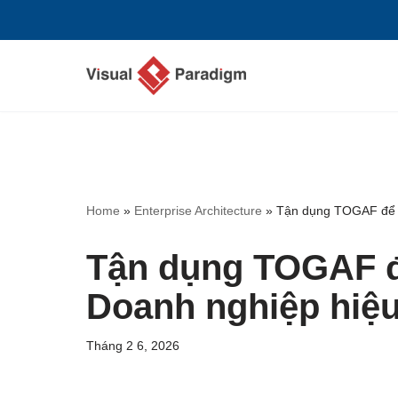
Chuyển
tới
nội
dung
Home
»
Enterprise Architecture
»
Tận dụng TOGAF để ph
Tận dụng TOGAF để
Doanh nghiệp hiệ
Tháng 2 6, 2026