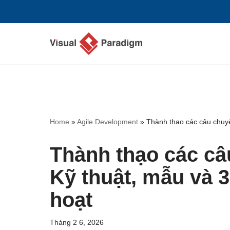
Chuyển
tới
nội
dung
Home
»
Agile Development
»
Thành thạo các câu chuyệ
Thành thạo các c
Kỹ thuật, mẫu và 3
hoạt
Tháng 2 6, 2026