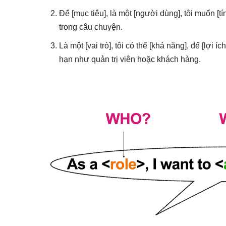
Để [mục tiêu], là một [người dùng], tôi muốn [
trong câu chuyện.
Là một [vai trò], tôi có thể [khả năng], để [lợi 
hạn như quản trị viên hoặc khách hàng.