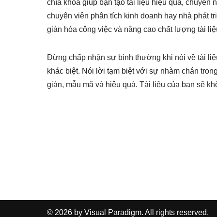
chìa khóa giúp bạn tạo tài liệu hiệu quả, chuyên
chuyên viên phân tích kinh doanh hay nhà phát t
giản hóa công việc và nâng cao chất lượng tài li
Đừng chấp nhận sự bình thường khi nói về tài l
khác biệt. Nói lời tạm biệt với sự nhàm chán tron
giản, mẫu mã và hiệu quả. Tài liệu của bạn sẽ k
© 2026 by Visual Paradigm. All rights reserved.