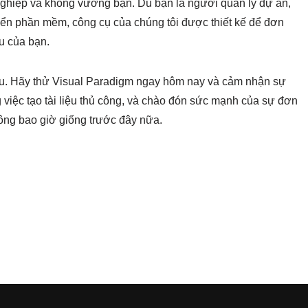
 nghiệp và không vướng bận. Dù bạn là người quản lý dự án,
riển phần mềm, công cụ của chúng tôi được thiết kế để đơn
ệu của bạn.
iệu. Hãy thử Visual Paradigm ngay hôm nay và cảm nhận sự
g việc tạo tài liệu thủ công, và chào đón sức mạnh của sự đơn
hông bao giờ giống trước đây nữa.