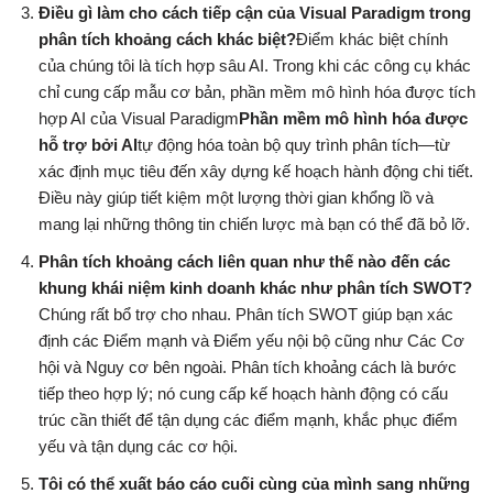
Điều gì làm cho cách tiếp cận của Visual Paradigm trong
phân tích khoảng cách khác biệt?
Điểm khác biệt chính
của chúng tôi là tích hợp sâu AI. Trong khi các công cụ khác
chỉ cung cấp mẫu cơ bản, phần mềm mô hình hóa được tích
hợp AI của Visual Paradigm
Phần mềm mô hình hóa được
hỗ trợ bởi AI
tự động hóa toàn bộ quy trình phân tích—từ
xác định mục tiêu đến xây dựng kế hoạch hành động chi tiết.
Điều này giúp tiết kiệm một lượng thời gian khổng lồ và
mang lại những thông tin chiến lược mà bạn có thể đã bỏ lỡ.
Phân tích khoảng cách liên quan như thế nào đến các
khung khái niệm kinh doanh khác như phân tích SWOT?
Chúng rất bổ trợ cho nhau. Phân tích SWOT giúp bạn xác
định các Điểm mạnh và Điểm yếu nội bộ cũng như Các Cơ
hội và Nguy cơ bên ngoài. Phân tích khoảng cách là bước
tiếp theo hợp lý; nó cung cấp kế hoạch hành động có cấu
trúc cần thiết để tận dụng các điểm mạnh, khắc phục điểm
yếu và tận dụng các cơ hội.
Tôi có thể xuất báo cáo cuối cùng của mình sang những