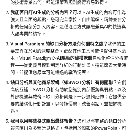
的技術背景為何，都能讓策略規劃變得容易取得。
我能否自訂AI生成的分析內容？
可以。AI生成的內容可作為
強大且全面的起點。您可完全掌控，自由編輯、精煉並在分
析的任何部分加入內容。這種混合方式讓您兼具AI的快速與
人類專業的精準。
Visual Paradigm 的缺口分析方法有何獨特之處？
我們的主
要差異在於AI的深度整合。雖然其他工具可能僅提供基本範
本，Visual Paradigm 的
AI驅動的建模軟體
自動化整個分析流
程——從定義目標到制定詳細的行動計畫。這能節省大量時
間，並提供您原本可能錯過的戰略洞察。
缺口分析與其他商業架構（如SWOT分析）有何關聯？
它們
高度互補。SWOT分析有助於您識別內部優勢與弱點，以及
外部機遇與威脅。缺口分析則是下一步邏輯延伸；它提供必
要的結構化行動計畫，以發揮優勢、改善弱點，並把握機
遇。
我可以用哪些格式匯出最終報告？
您可以將完整的缺口分析
報告匯出為多種常見格式，包括用於簡報的PowerPoint、可