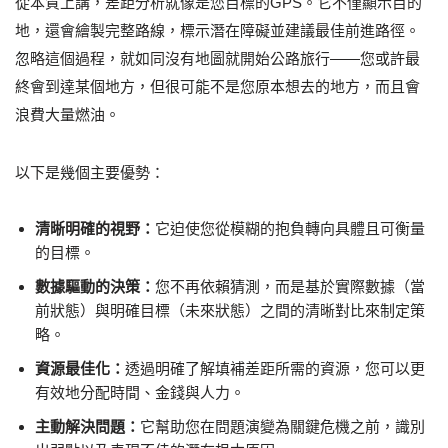
從本質上講，差距分析就像是您目標的GPS。它不僅顯示目的
地，還會繪製完整路線，標示潛在障礙並建議最佳前進路徑。
忽略這個過程，就如同沒有地圖就開始公路旅行——您或許最
終會到達某個地方，但很可能不是您原本想去的地方，而且會
浪費大量燃油。
以下是幾個主要優勢：
清晰明確的視野：
它迫使您從模糊的抱負轉向具體且可衡量
的目標。
數據驅動的決策：
您不再依賴猜測，而是基於實際數據（當
前狀態）與明確目標（未來狀態）之間的清晰對比來制定策
略。
資源最佳化：
透過明確了解填補差距所需的資源，您可以更
有效地分配時間、金錢與人力。
主動解決問題：
它幫助您在問題演變為關鍵危機之前，識別