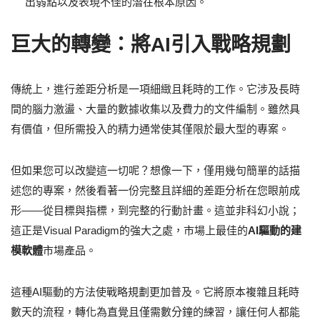
出弱點以及表現不佳的潛在根本原因。
巨大的轉變：將AI引入戰略規劃
傳統上，進行差距分析是一項細緻且耗時的工作。它涉及長時
間的腦力激盪、大量的數據收集以及費力的文件編制。雖然具
有價值，但所需投入的精力通常使其僅限於最大型的專案。
但如果您可以改變這一切呢？想像一下，僅用幾句簡單的話描
述您的專案，然後看著一份完整且詳細的差距分析在您眼前成
形——從目標與指標，到完整的行動計畫。這並非科幻小說；
這正是Visual Paradigm的強大之處，市場上最佳的
AI驅動的建
模軟體
市場產品。
這種AI驅動的方法使戰略規劃更加普及。它將原本複雜且耗時
數天的流程，轉化為直覺且僅需數分鐘的練習，讓任何人都能