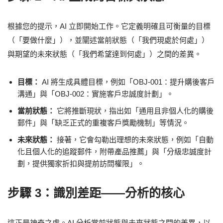
根據您的提示，AI 立即開始工作。它定義明確且可衡量的目標
（「要做什麼」），並闡述當前狀態（「我們現處於何處」）
與期望的未來狀態（「我們希望達到何處」）之間的差異。
目標：
AI 將生成具體目標，例如「OBJ-001：提升購後客戶
溝通」與「OBJ-002：實施客戶忠誠度計劃」。
當前狀態：
它將推斷現狀，指出如「通用且非個人化的購後
郵件」與「缺乏正式的重複客戶獎勵機制」等情況。
未來狀態：
接著，它會勾勒出理想的未來狀態，例如「自動
化且個人化的追蹤郵件，附帶產品推薦」與「分級忠誠度計
劃，提供獨家折扣與提前訪問權限」。
步驟 3：識別差距——分析的核心
這正是神奇之處。AI 分析當前狀態與未來狀態之間的差異，以