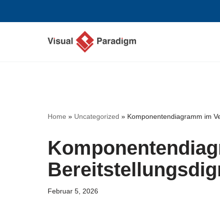
Zum
Inhalt
springen
Home
»
Uncategorized
»
Komponentendiagramm im Ver
Komponentendiag
Bereitstellungsdi
Februar 5, 2026