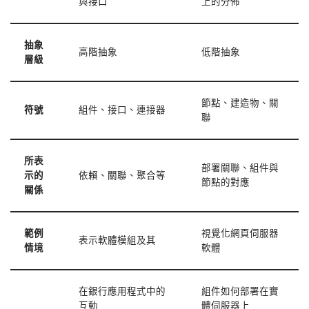
與接口
上的分佈
抽象
高階抽象
低階抽象
層級
節點、建造物、關
符號
組件、接口、連接器
聯
所表
部署關聯、組件與
示的
依賴、關聯、聚合等
節點的對應
關係
範例
視覺化網頁伺服器
表示軟體模組及其
情境
軟體
在銀行應用程式中的
組件如何部署在實
互動
體伺服器上