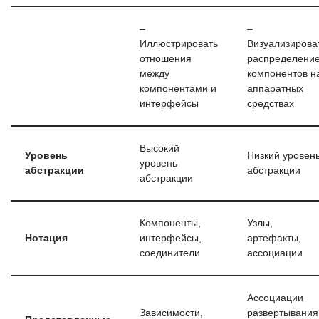
–
–
Иллюстрировать
Визуализирова
отношения
распределени
между
компонентов н
компонентами и
аппаратных
интерфейсы
средствах
Высокий
Уровень
Низкий уровен
уровень
абстракции
абстракции
абстракции
Компоненты,
Узлы,
Нотация
интерфейсы,
артефакты,
соединители
ассоциации
Ассоциации
Зависимости,
развертывания