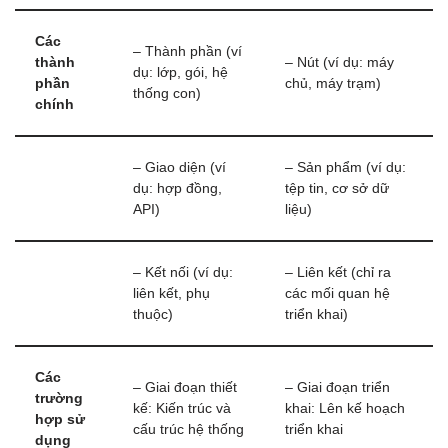
Các
– Thành phần (ví
thành
– Nút (ví dụ: máy
dụ: lớp, gói, hệ
phần
chủ, máy trạm)
thống con)
chính
– Giao diện (ví
– Sản phẩm (ví dụ:
dụ: hợp đồng,
tệp tin, cơ sở dữ
API)
liệu)
– Kết nối (ví dụ:
– Liên kết (chỉ ra
liên kết, phụ
các mối quan hệ
thuộc)
triển khai)
Các
– Giai đoạn thiết
– Giai đoạn triển
trường
kế: Kiến trúc và
khai: Lên kế hoạch
hợp sử
cấu trúc hệ thống
triển khai
dụng