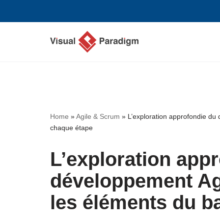
Aller
au
contenu
Home
»
Agile & Scrum
»
L’exploration approfondie du 
chaque étape
L’exploration app
développement Agi
les éléments du b