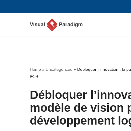
Aller
au
contenu
Home
»
Uncategorized
»
Débloquer l’innovation : la p
agile
Débloquer l’innova
modèle de vision p
développement logi