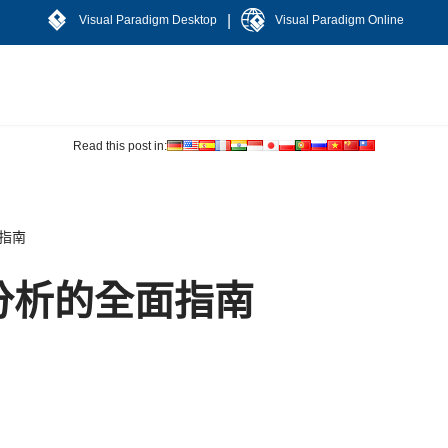
|
Visual Paradigm Desktop
Visual Paradigm Online
Read this post in:
指南
分析的全面指南