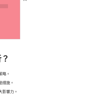
析？
策略。
動措施。
大影響力。