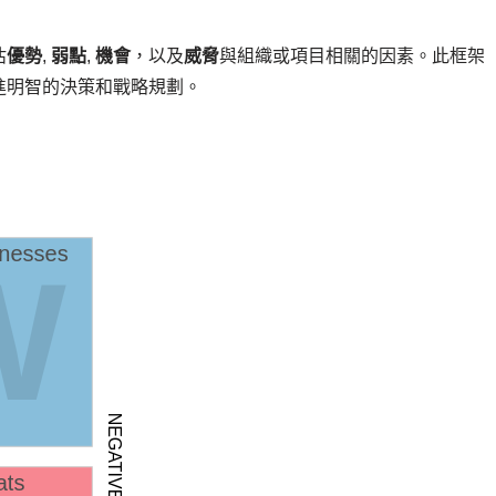
估
優勢
,
弱點
,
機會
，以及
威脅
與組織或項目相關的因素。此框架
進明智的決策和戰略規劃。