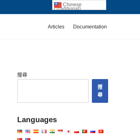
Chinese
(Traditional)
Articles
Documentation
搜尋
搜
尋
Languages